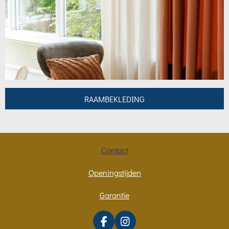
RAAMBEKLEDING
Contact
Openingstijden
Garantie
F
I